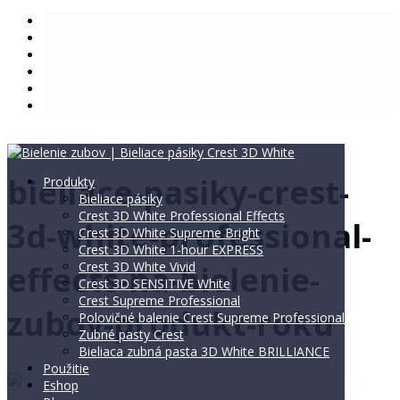
Skip to content
bieliace-pasiky-crest-
Produkty
Bieliace pásiky
Crest 3D White Professional Effects
3d-white-professional-
Crest 3D White Supreme Bright
Crest 3D White 1-hour EXPRESS
effects-na-bielenie-
Crest 3D White Vivid
Crest 3D SENSITIVE White
Crest Supreme Professional
zubov-produkt-roku
Polovičné balenie Crest Supreme Professional
Zubné pasty Crest
Bieliaca zubná pasta 3D White BRILLIANCE
Použitie
Eshop