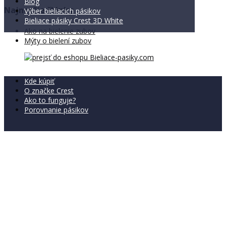
Blog
Najnovšie články
Výber bieliacich pásikov
Bieliace pásiky Crest 3D White
Ako na bielenie zubov
Mýty o bielení zubov
Kde kúpiť
O značke Crest
Ako to funguje?
Porovnanie pásikov