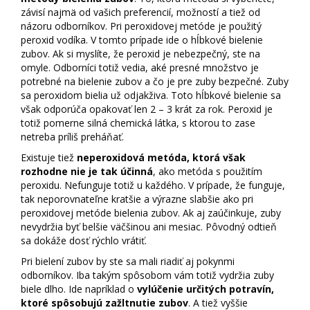
závisí najmä od vašich preferencií, možností a tiež od
názoru odborníkov. Pri peroxidovej metóde je použitý
peroxid vodíka. V tomto prípade ide o hĺbkové bielenie
zubov. Ak si myslíte, že peroxid je nebezpečný, ste na
omyle. Odborníci totiž vedia, aké presné množstvo je
potrebné na bielenie zubov a čo je pre zuby bezpečné. Zuby
sa peroxidom bielia už odjakživa. Toto hĺbkové bielenie sa
však odporúča opakovať len 2 – 3 krát za rok. Peroxid je
totiž pomerne silná chemická látka, s ktorou to zase
netreba príliš preháňať.
Existuje tiež
neperoxidová metóda, ktorá však
rozhodne nie je tak účinná
, ako metóda s použitím
peroxidu. Nefunguje totiž u každého. V prípade, že funguje,
tak neporovnateľne kratšie a výrazne slabšie ako pri
peroxidovej metóde bielenia zubov. Ak aj zaúčinkuje, zuby
nevydržia byť belšie väčšinou ani mesiac. Pôvodný odtieň
sa dokáže dosť rýchlo vrátiť.
Pri bielení zubov by ste sa mali riadiť aj pokynmi
odborníkov. Iba takým spôsobom vám totiž vydržia zuby
biele dlho. Ide napríklad o
vylúčenie určitých potravín,
ktoré spôsobujú zažltnutie zubov
. A tiež vyššie