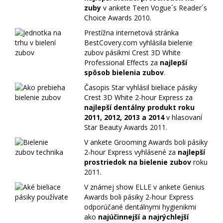
zuby
v ankete Teen Vogue´s Reader´s
Choice Awards 2010.
Prestížna internetová stránka
BestCovery.com vyhlásila bielenie
zubov pásikmi Crest 3D White
Professional Effects za
najlepší
spôsob bielenia zubov
.
Časopis Star vyhlásil bieliace pásiky
Crest 3D White 2-hour Express za
najlepší dentálny produkt roku
2011, 2012, 2013 a 2014
v hlasovaní
Star Beauty Awards 2011.
V ankete Grooming Awards boli pásiky
2-hour Express vyhlásené za
najlepší
prostriedok na bielenie zubov
roku
2011.
V známej show ELLE v ankete Genius
Awards boli pásiky 2-hour Express
odporúčané dentálnymi hygienikmi
ako
najúčinnejší a najrýchlejší