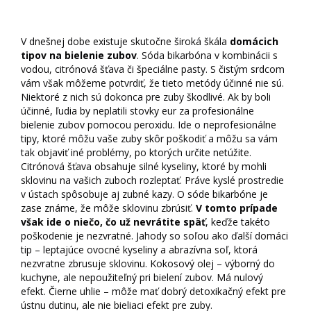
Je domáce bielenie odporúčané?
V dnešnej dobe existuje skutočne široká škála
domácich
tipov na bielenie zubov
. Sóda bikarbóna v kombinácii s
vodou, citrónová šťava či špeciálne pasty. S čistým srdcom
vám však môžeme potvrdiť, že tieto metódy účinné nie sú.
Niektoré z nich sú dokonca pre zuby škodlivé. Ak by boli
účinné, ľudia by neplatili stovky eur za profesionálne
bielenie zubov pomocou peroxidu. Ide o neprofesionálne
tipy, ktoré môžu vaše zuby skôr poškodiť a môžu sa vám
tak objaviť iné problémy, po ktorých určite netúžite.
Citrónová šťava obsahuje silné kyseliny, ktoré by mohli
sklovinu na vašich zuboch rozleptať. Práve kyslé prostredie
v ústach spôsobuje aj zubné kazy. O sóde bikarbóne je
zase známe, že môže sklovinu zbrúsiť.
V tomto prípade
však ide o niečo, čo už nevrátite späť
, keďže takéto
poškodenie je nezvratné. Jahody so soľou ako ďalší domáci
tip – leptajúce ovocné kyseliny a abrazívna soľ, ktorá
nezvratne zbrusuje sklovinu. Kokosový olej – výborný do
kuchyne, ale nepoužiteľný pri bielení zubov. Má nulový
efekt. Čierne uhlie – môže mať dobrý detoxikačný efekt pre
ústnu dutinu, ale nie bieliaci efekt pre zuby.