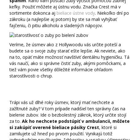
spaním
. Ráno vám postačí zuby vyčistiť pomocou zubnej
kefky. Použiť môžete aj ústnu vodu. Značka Crest má v
sortimente dokonca aj
bieliace ústne vody
. Niekoľko dní po
zákroku (a najlepšie aj potom) by ste sa mali vyhýbať
fajčeniu, či pitiu alkoholu a sladených nápojov.
Veríme, že úsmev ako z Hollywoodu vás určite poteší a
budete sa o svoje zuby starať ešte lepšie. Ak neviete, ako
na to, opäť máte možnosť navštíviť dentálnu hygieničku. Tá
vás naučí, ako si správne čistiť zuby, akými pomôckami, a
tiež vám povie všetky dôležité informácie ohľadom
starostlivosti o chrup.
Začnite sa usmievať aj vy!
Trápi vás už dlhé roky úsmev, ktorý mať nechcete a
zažltnuté zuby? V tom prípade nadišiel ten správny čas na
bielenie zubov. Ide o bezbolestný zákrok, ktorý určite stojí
za to.
Ak ho nechcete podstúpiť v ambulancii, môžete
si zakúpiť overené bieliace pásiky Crest
, ktoré si
zamilujete už hneď po prvom použití. Vynikajú totiž
jednoduchým používaním, ľahkosťou a vysokou účinnosťou.