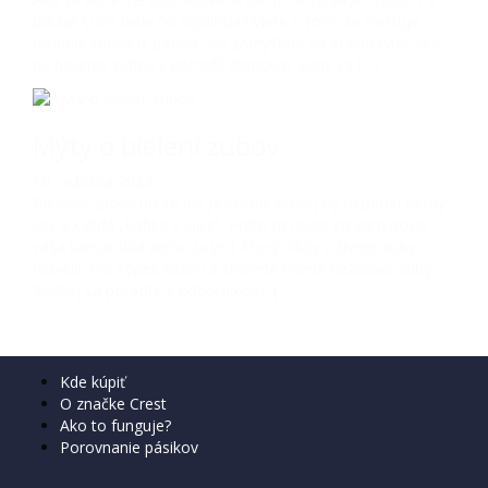
udržať si ich biele čo najdlhšie? Viete o tom, že existuje
bielenie zubov u zubára, ale zamýšľate sa aj nad tým, ako
na bielenie zubov v pohodlí domova? Zuby sa […]
Mýty o bielení zubov
10. októbra 2022
Bielenie zubov určite nie je vecou, ktorej by rozumel každý
laik a každá „babka z ulice“. Preto neriešte čo vám povie
vaša kamarátka alebo sused, ktorý nikdy v živote zuby
nebielil, má kopec kazov a škaredé hnedé nezdravé zuby.
Radšej sa poraďte s odborníkom, […]
Kde kúpiť
O značke Crest
Ako to funguje?
Porovnanie pásikov