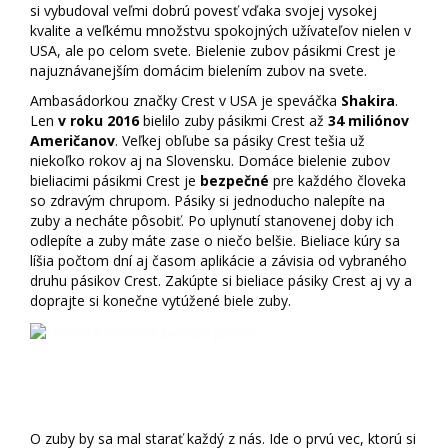
si vybudoval veľmi dobrú povesť vďaka svojej vysokej
kvalite a veľkému množstvu spokojných užívateľov nielen v
USA, ale po celom svete. Bielenie zubov pásikmi Crest je
najuznávanejším domácim bielením zubov na svete.
Ambasádorkou značky Crest v USA je speváčka
Shakira
.
Len
v roku 2016
bielilo zuby pásikmi Crest až
34 miliónov
Američanov
. Veľkej obľube sa pásiky Crest tešia už
niekoľko rokov aj na Slovensku. Domáce bielenie zubov
bieliacimi pásikmi Crest je
bezpečné
pre každého človeka
so zdravým chrupom. Pásiky si jednoducho nalepíte na
zuby a necháte pôsobiť. Po uplynutí stanovenej doby ich
odlepíte a zuby máte zase o niečo belšie. Bieliace kúry sa
líšia počtom dní aj časom aplikácie a závisia od vybraného
druhu pásikov Crest. Zakúpte si bieliace pásiky Crest aj vy a
doprajte si konečne vytúžené biele zuby.
Bielenie zubov pásikmi Crest
O zuby by sa mal starať každý z nás. Ide o prvú vec, ktorú si