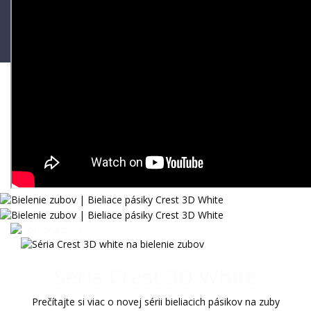
Eshop
Blog
Výber bieliacich pásikov
Bieliace pásiky Crest 3D White
Séria Crest 3D White
Prečítajte si viac o novej sérii bieliacich pásikov na zuby