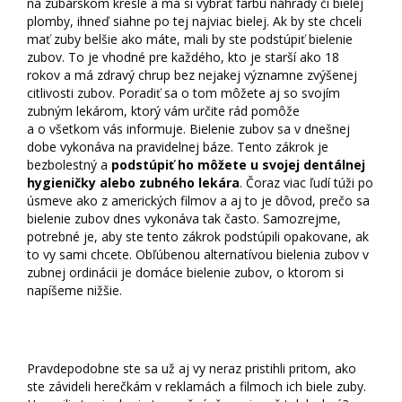
na zubárskom kresle a má si vybrať farbu náhrady či bielej
plomby, ihneď siahne po tej najviac bielej. Ak by ste chceli
mať zuby belšie ako máte, mali by ste podstúpiť bielenie
zubov. To je vhodné pre každého, kto je starší ako 18
rokov a má zdravý chrup bez nejakej významne zvýšenej
citlivosti zubov. Poradiť sa o tom môžete aj so svojím
zubným lekárom, ktorý vám určite rád pomôže
a o všetkom vás informuje. Bielenie zubov sa v dnešnej
dobe vykonáva na pravidelnej báze. Tento zákrok je
bezbolestný a
podstúpiť ho môžete u svojej dentálnej
hygieničky alebo zubného lekára
. Čoraz viac ľudí túži po
úsmeve ako z amerických filmov a aj to je dôvod, prečo sa
bielenie zubov dnes vykonáva tak často. Samozrejme,
potrebné je, aby ste tento zákrok podstúpili opakovane, ak
to vy sami chcete. Obľúbenou alternatívou bielenia zubov v
zubnej ordinácii je domáce bielenie zubov, o ktorom si
napíšeme nižšie.
Biele zuby ako z reklamy
Pravdepodobne ste sa už aj vy neraz pristihli pritom, ako
ste závideli herečkám v reklamách a filmoch ich biele zuby.