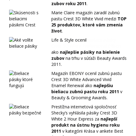
zubov roku 2011
.
Marie Claire magazín zaradil zubnú
pastu Crest 3D White Vivid medzi
TOP
25 produktov, ktoré vám zmenia
život
.
Life & Style ocenil
bieliace pásiky
Crest 3D White Professional Effects
ako
najlepšie pásiky na bielenie
zubov
na trhu v súťaži Beauty Awards
2011.
Magazín EBONY ocenil zubnú pastu
Crest 3D White Advanced Vivid
Enamel Renewal ako
najlepšiu
bieliacu zubnú pastu roku 2011
v
Beauty & Grooming Awards.
Prestížna internetová spoločnosť
Shecky’s vyhlásila pásiky Crest 3D
White 2 Hour Express za
najlepší
produkt na ústnu hygienu roku
2011
v kategórii Krása v ankete Best