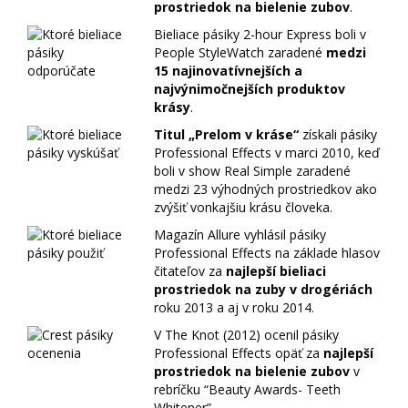
prostriedok na bielenie zubov
.
Bieliace pásiky 2-hour Express boli v
People StyleWatch zaradené
medzi
15 najinovatívnejších a
najvýnimočnejších produktov
krásy
.
Titul „Prelom v kráse“
získali pásiky
Professional Effects v marci 2010, keď
boli v show Real Simple zaradené
medzi 23 výhodných prostriedkov ako
zvýšiť vonkajšiu krásu človeka.
Magazín Allure vyhlásil pásiky
Professional Effects na základe hlasov
čitateľov za
najlepší bieliaci
prostriedok na zuby v drogériách
roku 2013 a aj v roku 2014.
V The Knot (2012) ocenil pásiky
Professional Effects opäť za
najlepší
prostriedok na bielenie zubov
v
rebríčku “Beauty Awards- Teeth
Whitener”.