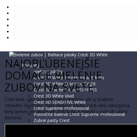
Skip to content
NAJOBĽÚBENEJŠIE
Produkty
DOMÁCE BIELENIE
Bieliace pásiky
Crest 3D White Professional Effects
ZUBOV NA SVETE
Crest 3D White Supreme Bright
Crest 3D White 1-hour EXPRESS
Crest 3D White Vivid
Čisté biele zuby sú nielen vašou vizitkou, ale aj znakom
Crest 3D SENSITIVE White
zdravého životného štýlu. Bieliace pásiky Crest vám zabezpečia
Crest Supreme Professional
biely úsmev, po akom ste vždy túžili. A navyše v pohodlí vášho
Polovičné balenie Crest Supreme Professional
domova.
Zubné pasty Crest
Bieliaca zubná pasta 3D White BRILLIANCE
Použitie