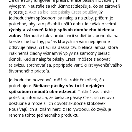
Za dlhé roky fungovania prešli bieliace pásiky inovatívnym
vývojom. Neustále sa ich účinnosť zlepšuje, čo sa zároveň
aj testuje.
Ako sa bieliace pásiky Crest používajú
?
Jednoduchým spôsobom sa nalepia na zuby, pričom je
potrebné, aby tam pôsobili určitú dobu. Ide však o veľmi
rýchly a zároveň ľahký spôsob domáceho bielenia
zubov
. Nemusíte tak v ambulancii sedieť bez pohnutia na
kresle dlhé hodiny, počas ktorých sa vám nepríjemne
odkrvuje hlava, či tlačí na ďasná tzv. bieliaca lampa, ktorá
inak nemá žiadny významný vplyv na samotný bieliaci
účinok. Keď si nalepíte pásiky Crest, môžete sledovať
televíziu, sprchovať sa, poprípade variť, či ísť vyvenčiť vášho
štvornohého priateľa.
Jednoducho povedané, môžete robiť čokoľvek, čo
potrebujete.
Bieliace pásiky vás totiž nejakým
spôsobom nebudú obmedzovať
. Taktiež vás zaiste
poteší aj informácia, že bieliace pásiky Crest sú cenovo
dostupné a môže si ich dovoliť skutočne ktokoľvek.
Používajú ich aj známi herci z Hollywoodu, čo zvyšuje
renomé tohto jedinečného produktu.