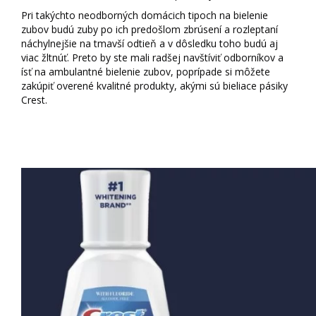
Pri takýchto neodborných domácich tipoch na bielenie
zubov budú zuby po ich predošlom zbrúsení a rozleptaní
náchylnejšie na tmavší odtieň a v dôsledku toho budú aj
viac žltnúť. Preto by ste mali radšej navštíviť odborníkov a
ísť na ambulantné bielenie zubov, poprípade si môžete
zakúpiť overené kvalitné produkty, akými sú bieliace pásiky
Crest.
Bieliace pásiky Crest