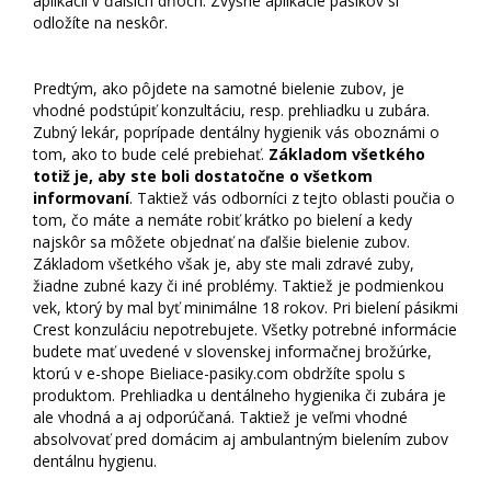
aplikácii v ďalších dňoch. Zvyšné aplikácie pásikov si
odložíte na neskôr.
Predtým, ako pôjdete na samotné bielenie zubov, je
vhodné podstúpiť konzultáciu, resp. prehliadku u zubára.
Zubný lekár, poprípade dentálny hygienik vás oboznámi o
tom, ako to bude celé prebiehať.
Základom všetkého
totiž je, aby ste boli dostatočne o všetkom
informovaní
. Taktiež vás odborníci z tejto oblasti poučia o
tom, čo máte a nemáte robiť krátko po bielení a kedy
najskôr sa môžete objednať na ďalšie bielenie zubov.
Základom všetkého však je, aby ste mali zdravé zuby,
žiadne zubné kazy či iné problémy. Taktiež je podmienkou
vek, ktorý by mal byť minimálne 18 rokov. Pri bielení pásikmi
Crest konzuláciu nepotrebujete. Všetky potrebné informácie
budete mať uvedené v slovenskej informačnej brožúrke,
ktorú v e-shope Bieliace-pasiky.com obdržíte spolu s
produktom. Prehliadka u dentálneho hygienika či zubára je
ale vhodná a aj odporúčaná. Taktiež je veľmi vhodné
absolvovať pred domácim aj ambulantným bielením zubov
dentálnu hygienu.