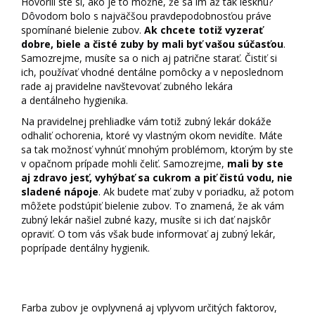
Hovorili ste si, ako je to možné, že sa im až tak lesknú?
Dôvodom bolo s najväčšou pravdepodobnosťou práve
spomínané bielenie zubov.
Ak chcete totiž vyzerať
dobre, biele a čisté zuby by mali byť vašou súčasťou
.
Samozrejme, musíte sa o nich aj patrične starať. Čistiť si
ich, používať vhodné dentálne pomôcky a v neposlednom
rade aj pravidelne navštevovať zubného lekára
a dentálneho hygienika.
Na pravidelnej prehliadke vám totiž zubný lekár dokáže
odhaliť ochorenia, ktoré vy vlastným okom nevidíte. Máte
sa tak možnosť vyhnúť mnohým problémom, ktorým by ste
v opačnom prípade mohli čeliť. Samozrejme,
mali by ste
aj zdravo jesť, vyhýbať sa cukrom a piť čistú vodu, nie
sladené nápoje
. Ak budete mať zuby v poriadku, až potom
môžete podstúpiť bielenie zubov. To znamená, že ak vám
zubný lekár našiel zubné kazy, musíte si ich dať najskôr
opraviť. O tom vás však bude informovať aj zubný lekár,
poprípade dentálny hygienik.
Dá sa ovplyvniť farba zubov?
Farba zubov je ovplyvnená aj vplyvom určitých faktorov,