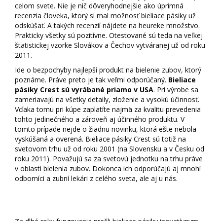
celom svete. Nie je nič dôveryhodnejšie ako úprimná
recenzia človeka, ktorý si mal možnosť bieliace pásiky už
odskúšať. A takých recenzií nájdete na heureke množstvo.
Prakticky všetky sú pozitívne. Otestované sú teda na veľkej
štatistickej vzorke Slovákov a Čechov vytváranej už od roku
2011.
Ide o bezpochyby najlepší produkt na bielenie zubov, ktorý
poznáme. Práve preto je tak veľmi odporúčaný.
Bieliace
pásiky Crest sú vyrábané priamo v USA
. Pri výrobe sa
zameriavajú na všetky detaily, zloženie a vysokú účinnosť.
Vďaka tomu pri kúpe zaplatíte najmä za kvalitu prevedenia
tohto jedinečného a zároveň aj účinného produktu. V
tomto prípade nejde o žiadnu novinku, ktorá ešte nebola
vyskúšaná a overená. Bieliace pásiky Crest sú totiž na
svetovom trhu už od roku 2001 (na Slovensku a v Česku od
roku 2011). Považujú sa za svetovú jednotku na trhu práve
v oblasti bielenia zubov. Dokonca ich odporúčajú aj mnohí
odborníci a zubní lekári z celého sveta, ale aj u nás.
Inovatívny vývoj