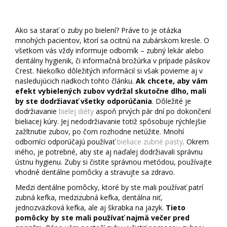
Starostlivosť o zuby po bielení
Ako sa starať o zuby po bielení? Práve to je otázka
mnohých pacientov, ktorí sa ocitnú na zubárskom kresle. O
všetkom vás vždy informuje odborník – zubný lekár alebo
dentálny hygienik, či informačná brožúrka v prípade pásikov
Crest. Niekoľko dôležitých informácií si však povieme aj v
nasledujúcich riadkoch tohto článku.
Ak chcete, aby vám
efekt vybielených zubov vydržal skutočne dlho, mali
by ste dodržiavať všetky odporúčania
. Dôležité je
dodržiavanie
bielej diéty
aspoň prvých pár dní po dokončení
bieliacej kúry. Jej nedodržiavanie totiž spôsobuje rýchlejšie
zažltnutie zubov, po čom rozhodne netúžite. Mnohí
odborníci odporúčajú používať
bieliace zubné pasty
. Okrem
iného, je potrebné, aby ste aj naďalej dodržiavali správnu
ústnu hygienu. Zuby si čistite správnou metódou, používajte
vhodné dentálne pomôcky a stravujte sa zdravo.
Medzi dentálne pomôcky, ktoré by ste mali používať patrí
zubná kefka, medzizubná kefka, dentálna niť,
jednozväzková kefka, ale aj škrabka na jazyk.
Tieto
pomôcky by ste mali používať najmä večer pred