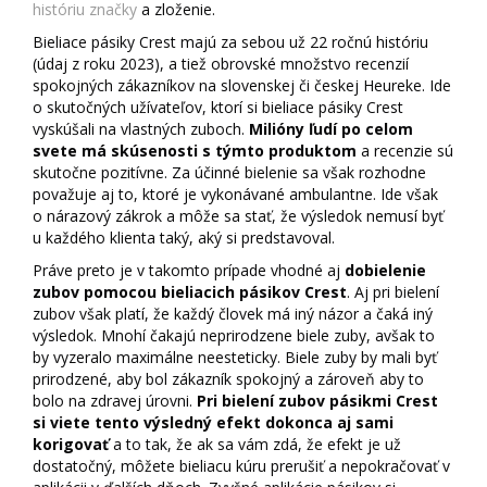
históriu značky
a zloženie.
Bieliace pásiky Crest majú za sebou už 22 ročnú históriu
(údaj z roku 2023), a tiež obrovské množstvo recenzií
spokojných zákazníkov na slovenskej či českej Heureke. Ide
o skutočných užívateľov, ktorí si bieliace pásiky Crest
vyskúšali na vlastných zuboch.
Milióny ľudí po celom
svete má skúsenosti s týmto produktom
a recenzie sú
skutočne pozitívne. Za účinné bielenie sa však rozhodne
považuje aj to, ktoré je vykonávané ambulantne. Ide však
o nárazový zákrok a môže sa stať, že výsledok nemusí byť
u každého klienta taký, aký si predstavoval.
Práve preto je v takomto prípade vhodné aj
dobielenie
zubov pomocou bieliacich pásikov Crest
. Aj pri bielení
zubov však platí, že každý človek má iný názor a čaká iný
výsledok. Mnohí čakajú neprirodzene biele zuby, avšak to
by vyzeralo maximálne neesteticky. Biele zuby by mali byť
prirodzené, aby bol zákazník spokojný a zároveň aby to
bolo na zdravej úrovni.
Pri bielení zubov pásikmi Crest
si viete tento výsledný efekt dokonca aj sami
korigovať
a to tak, že ak sa vám zdá, že efekt je už
dostatočný, môžete bieliacu kúru prerušiť a nepokračovať v