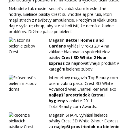
Nebudete tak musieť sedieť v zubárskom kresle dlhé
hodiny. Bieliace pásiky Crest sú vhodné aj pre ľudí, ktorí
majú strach z návštevy ambulancie. Predtým si však určite
dajte vyšetriť chrup, aby ste si boli istí, že nemáte žiadne
problémy. Držíme palce pri bielení.
Magazín
Better Homes and
Gardens
vyhlásil v roku 2014 na
základe hlasovania spotrebiteľov
pásiky
Crest 3D White 2 Hour
Express
za najinovatívnejší produkt v
kategórii bielenie zubov.
Internetový magazín TopBeauty.com
ocenil zubnú pastu Crest 3D White
Advanced Vivid Enamel Renewal ako
najlepší prostriedok ústnej
hygieny
v ankete 2011
TotalBeauty.com Awards.
Magazín SHAPE vyhlásil bieliace
pásiky Crest 3D White 2-hour Express
za
najlepší prostriedok na bielenie