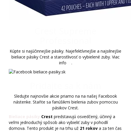
Crest Supreme
Professional
Kúpte si najúčinnejšie pásiky. Najefektívnejšie a najsilnejšie
bieliace pásiky Crest a starostlivosť o vybielené zuby. Viac
info
tu
.
Pridajte sa k nám
Sledujte najnovšie akcie priamo na na našej Facebook
nástenke. Staňte sa fanúšikmi bielenia zubov pomocou
pásikov Crest.
Bieliace pásiky
Crest
predstavujú osvedčený, účinný a
veľmi jednoduchý spôsob ako vybieliť zuby v pohodlí
domova. Tento produkt je na trhu už
21 rokov
a za ten čas