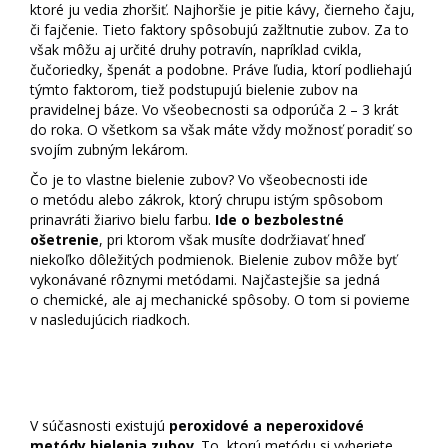
ktoré ju vedia zhoršiť. Najhoršie je pitie kávy, čierneho čaju,
či fajčenie. Tieto faktory spôsobujú zažltnutie zubov. Za to
však môžu aj určité druhy potravín, napríklad cvikla,
čučoriedky, špenát a podobne. Práve ľudia, ktorí podliehajú
týmto faktorom, tiež podstupujú bielenie zubov na
pravidelnej báze. Vo všeobecnosti sa odporúča 2 – 3 krát
do roka. O všetkom sa však máte vždy možnosť poradiť so
svojím zubným lekárom.
Čo je to vlastne bielenie zubov? Vo všeobecnosti ide
o metódu alebo zákrok, ktorý chrupu istým spôsobom
prinavráti žiarivo bielu farbu.
Ide o bezbolestné
ošetrenie
, pri ktorom však musíte dodržiavať hneď
niekoľko dôležitých podmienok. Bielenie zubov môže byť
vykonávané rôznymi metódami. Najčastejšie sa jedná
o chemické, ale aj mechanické spôsoby. O tom si povieme
v nasledujúcich riadkoch.
Metódy bielenia zubov
V súčasnosti existujú
peroxidové a neperoxidové
metódy bielenia zubov
. To, ktorú metódu si vyberiete,