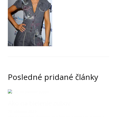
Posledné pridané články
Ako na bielenie zubov
26. októbra 2022
Ako sa konečne dopracovať k bielym a zdravým zubom a