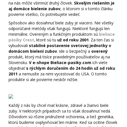
na nás môže všimnúť druhý človek.
Skvelým riešením je
aj domáce bielenie zubov
, o ktorom si v tomto článku
povieme všetko, čo potrebujete vedieť.
Spôsobov ako dosiahnuť biele zuby je viacero. Nie všetky
odporúčané metódy však fungujú. Niektoré fungujú len
minimálne. Overeným a funkčným produktom sú
bieliace
pásiky Crest
, ktoré sú tu
už od roku 2001
. Za ten čas si
vybudovali
stabilné postavenie svetovej jednotky v
domácom bielení zubov
. Ide o bezpečný a
overený
produkt, ktorý má tisíce pravidelným používateľov aj na
Slovensku.
V e-shope Bieliace-pasiky.com
ich viete
objednať
s rýchlym doručením do 24 hodín už od roku
2011
a nemusíte za nimi vycestovať do USA. O tomto
produkte si ale povieme neskôr nižšie.
Každý z nás by chcel mať krásne, zdravé a žiarivo biele
zuby. V niektorých prípadoch sa to však dosiahnuť nedá.
Dôvodom sú rôzne pridružené ochorenia, a tiež genetika,
ktorú budeme ovplyvňovať len márne. Keď sa ocitne človek