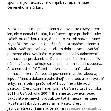
spomínaných faktorov, ako napríklad fajčenie, pitie
červeného vína či kávy.
Je bielenie zubov účinné?
Množstvo ľudí má pred bielením zubov veľké obavy. Predsa
len, ide o nemalú čiastku, ktorú investujete pre belšie zuby.
Dôležitou otázkou tak je, či je tento zákrok naozaj účinný.
My môžeme povedať, že určite áno. Ordinačné bielenie u
zubára väčšinou zafunguje celkom dobre a vie aj vydržať
pomerne dlho. Avšak často je potrebné zuby dobieľovať
domácimi prípravkami, keďže ambulantné bielenie je príliš
nárazové a uskutočňuje sa len pri jednom sedení u zubára.
A to nemusí stačiť. Takéto bielenie je aj drahšie ako
domáce bielenie. A preto ak poznáme rovnako, alebo aj
lepšie účinnú a dokonca pohodlnejšiu metódu ako si vybieliť
zuby, nie je veľmi prečo váhať. Hovoríme o bieliacich
pásikoch Crest, ktoré k nám prišli z USA a sú tu už od roku
2011 (v USA od roku 2001).
Bielenie zubov pomocou
takýchto účinných produktov totiž naozaj funguje.
Musíte si však vybrať tie správne. Pásiky Crest nimi
jednoznačne sú.
Zamerajte sa na
recenzie zákazníkov
,